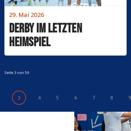
29. Mai 2026
Derby im letzten
Heimspiel
Seite 3 von 59
2
4
5
6
7
8
9
3