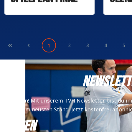
terminiert
21. 
2
3
4
5
1
NEWSLETT
 verpassen! Mit unserem TVH Newsletter bist du i
auf dem neusten Stand. Jetzt kostenfrei abonni
NMELDEN