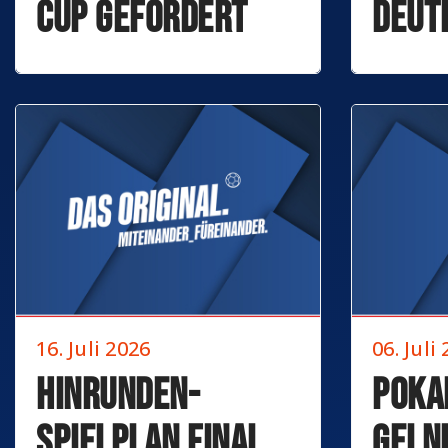
Cup gefordert
deut
16. Juli 2026
06. Juli
Hinrunden-
Poka
Spielplan final
Geln