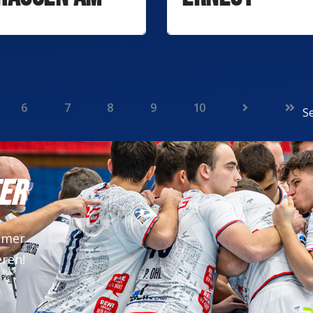
August
stattlichen
Ausbildungs
6
7
8
9
10
Se
ER
mmer
eren!