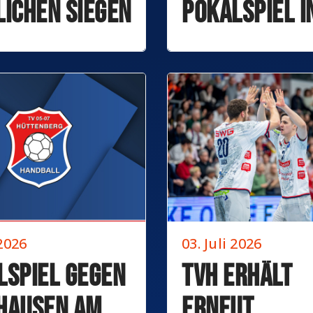
lichen Siegen
Pokalspiel i
Gelnhausen
 2026
03. Juli 2026
lspiel gegen
TVH erhält
hausen am
erneut