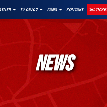
RTNER
TV 05/07
FANS
KONTAKT
TICKE
NEWS