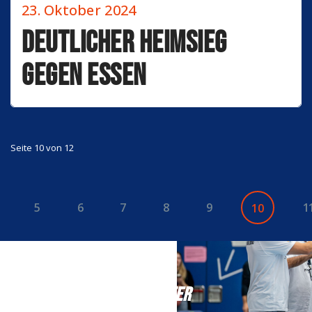
23. Oktober 2024
Deutlicher Heimsieg
gegen Essen
Seite 10 von 12
5
6
7
8
9
1
10
NEWSLETTER