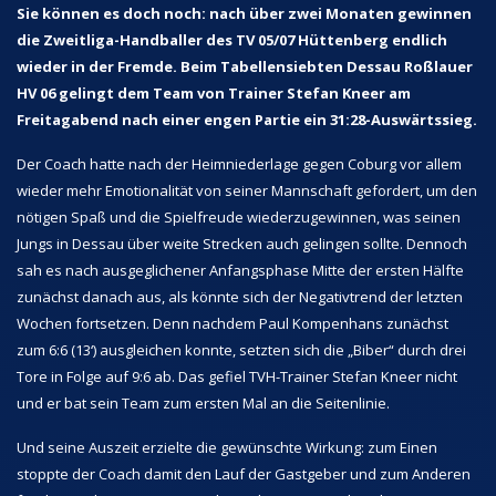
Sie können es doch noch: nach über zwei Monaten gewinnen
die Zweitliga-Handballer des TV 05/07 Hüttenberg endlich
wieder in der Fremde. Beim Tabellensiebten Dessau Roßlauer
HV 06 gelingt dem Team von Trainer Stefan Kneer am
Freitagabend nach einer engen Partie ein 31:28-Auswärtssieg.
Der Coach hatte nach der Heimniederlage gegen Coburg vor allem
wieder mehr Emotionalität von seiner Mannschaft gefordert, um den
nötigen Spaß und die Spielfreude wiederzugewinnen, was seinen
Jungs in Dessau über weite Strecken auch gelingen sollte. Dennoch
sah es nach ausgeglichener Anfangsphase Mitte der ersten Hälfte
zunächst danach aus, als könnte sich der Negativtrend der letzten
Wochen fortsetzen. Denn nachdem Paul Kompenhans zunächst
zum 6:6 (13‘) ausgleichen konnte, setzten sich die „Biber“ durch drei
Tore in Folge auf 9:6 ab. Das gefiel TVH-Trainer Stefan Kneer nicht
und er bat sein Team zum ersten Mal an die Seitenlinie.
Und seine Auszeit erzielte die gewünschte Wirkung: zum Einen
stoppte der Coach damit den Lauf der Gastgeber und zum Anderen