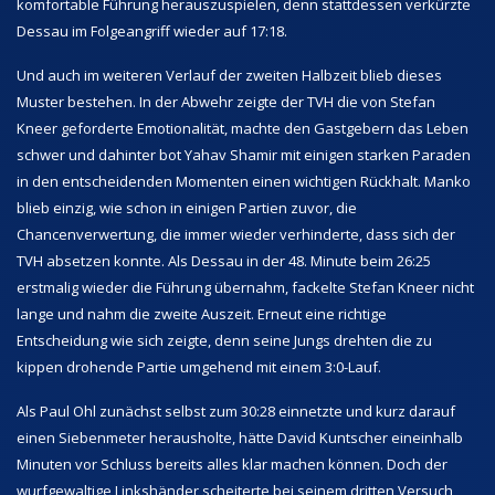
komfortable Führung herauszuspielen, denn stattdessen verkürzte
Dessau im Folgeangriff wieder auf 17:18.
Und auch im weiteren Verlauf der zweiten Halbzeit blieb dieses
Muster bestehen. In der Abwehr zeigte der TVH die von Stefan
Kneer geforderte Emotionalität, machte den Gastgebern das Leben
schwer und dahinter bot Yahav Shamir mit einigen starken Paraden
in den entscheidenden Momenten einen wichtigen Rückhalt. Manko
blieb einzig, wie schon in einigen Partien zuvor, die
Chancenverwertung, die immer wieder verhinderte, dass sich der
TVH absetzen konnte. Als Dessau in der 48. Minute beim 26:25
erstmalig wieder die Führung übernahm, fackelte Stefan Kneer nicht
lange und nahm die zweite Auszeit. Erneut eine richtige
Entscheidung wie sich zeigte, denn seine Jungs drehten die zu
kippen drohende Partie umgehend mit einem 3:0-Lauf.
Als Paul Ohl zunächst selbst zum 30:28 einnetzte und kurz darauf
einen Siebenmeter herausholte, hätte David Kuntscher eineinhalb
Minuten vor Schluss bereits alles klar machen können. Doch der
wurfgewaltige Linkshänder scheiterte bei seinem dritten Versuch