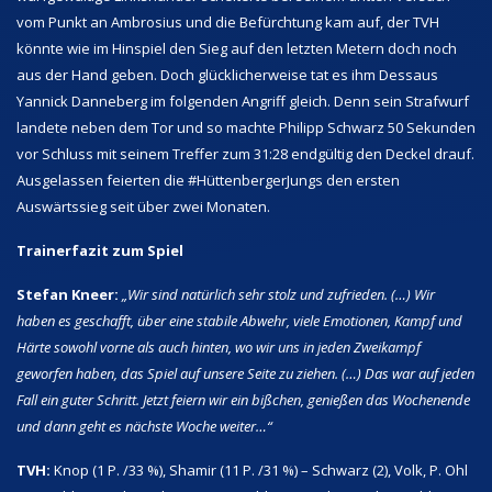
vom Punkt an Ambrosius und die Befürchtung kam auf, der TVH
könnte wie im Hinspiel den Sieg auf den letzten Metern doch noch
aus der Hand geben. Doch glücklicherweise tat es ihm Dessaus
Yannick Danneberg im folgenden Angriff gleich. Denn sein Strafwurf
landete neben dem Tor und so machte Philipp Schwarz 50 Sekunden
vor Schluss mit seinem Treffer zum 31:28 endgültig den Deckel drauf.
Ausgelassen feierten die #HüttenbergerJungs den ersten
Auswärtssieg seit über zwei Monaten.
Trainerfazit zum Spiel
Stefan Kneer:
„Wir sind natürlich sehr stolz und zufrieden. (…) Wir
haben es geschafft, über eine stabile Abwehr, viele Emotionen, Kampf und
Härte sowohl vorne als auch hinten, wo wir uns in jeden Zweikampf
geworfen haben, das Spiel auf unsere Seite zu ziehen. (…) Das war auf jeden
Fall ein guter Schritt. Jetzt feiern wir ein bißchen, genießen das Wochenende
und dann geht es nächste Woche weiter…“
TVH:
Knop (1 P. /33 %), Shamir (11 P. /31 %) – Schwarz (2), Volk, P. Ohl