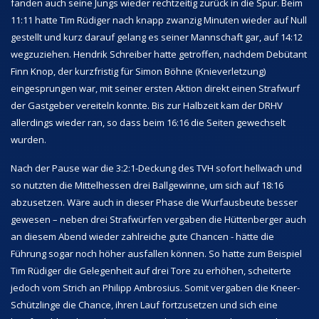
fanden auch seine Jungs wieder rechtzeitig zurück in die Spur. Beim
11:11 hatte Tim Rüdiger nach knapp zwanzig Minuten wieder auf Null
gestellt und kurz darauf gelang es seiner Mannschaft gar, auf 14:12
wegzuziehen. Hendrik Schreiber hatte getroffen, nachdem Debütant
Finn Knop, der kurzfristig für Simon Böhne (Knieverletzung)
eingesprungen war, mit seiner ersten Aktion direkt einen Strafwurf
der Gastgeber vereiteln konnte. Bis zur Halbzeit kam der DRHV
allerdings wieder ran, so dass beim 16:16 die Seiten gewechselt
wurden.
Nach der Pause war die 3:2:1-Deckung des TVH sofort hellwach und
so nutzten die Mittelhessen drei Ballgewinne, um sich auf 18:16
abzusetzen. Wäre auch in dieser Phase die Wurfausbeute besser
gewesen – neben drei Strafwürfen vergaben die Hüttenberger auch
an diesem Abend wieder zahlreiche gute Chancen - hätte die
Führung sogar noch höher ausfallen können. So hatte zum Beispiel
Tim Rüdiger die Gelegenheit auf drei Tore zu erhöhen, scheiterte
jedoch vom Strich an Philipp Ambrosius. Somit vergaben die Kneer-
Schützlinge die Chance, ihren Lauf fortzusetzen und sich eine