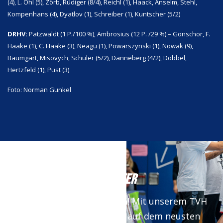
(4), L. Ohl (5), Zörb, Rüdiger (8/4), Reichl (1), Haack, Anselm, Stehl,
Kompenhans (4), Dyatlov (1), Schreiber (1), Kuntscher (5/2)
DRHV:
Patzwaldt (1 P./100 %), Ambrosius (12 P. /29 %) – Gonschor, F.
Haake (1), C. Haake (3), Neagu (1), Powarszynski (1), Nowak (9),
Baumgart, Misovych, Schüler (5/2), Danneberg (4/2), Döbbel,
Hertzfeld (1), Pust (3)
Foto: Norman Gunkel
NEWSLETTER
Keine News mehr verpassen! Mit unserem TVH
Newsletter bist du immer auf dem neusten