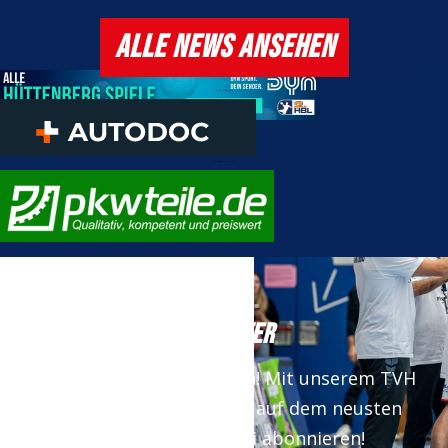
ALLE NEWS ANSEHEN
www.autodoc.de
Onlineshop pkwteile.de
NEWSLETTER
Keine News mehr verpassen! Mit unserem TVH
Newsletter bist du immer auf dem neusten
Stand. Jetzt kostenfrei abonnieren!