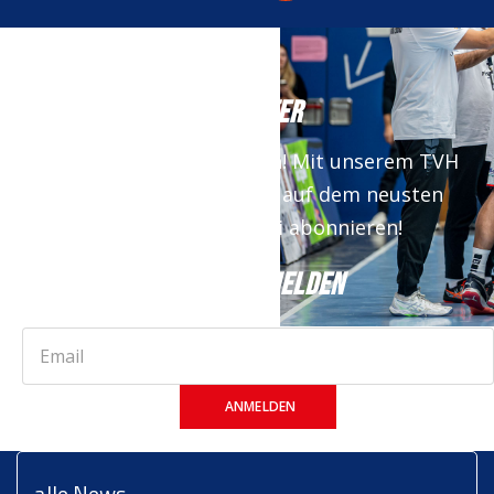
NEWSLETTER
Keine News mehr verpassen! Mit unserem TVH
Newsletter bist du immer auf dem neusten
Stand. Jetzt kostenfrei abonnieren!
JETZT ANMELDEN
ANMELDEN
alle News