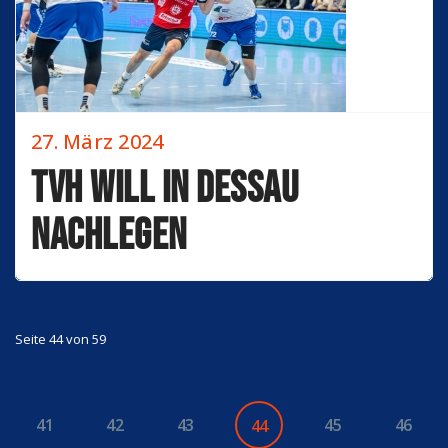
27. März 2024
TVH will in Dessau
nachlegen
Seite 44 von 59
41
42
43
45
46
44