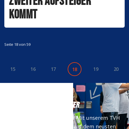
Zweiter Aufsteiger
kommt
Seite 18 von 59
15
16
17
19
20
18
NEWSLETTER
Keine News mehr verpassen! Mit unserem TVH
Newsletter bist du immer auf dem neusten