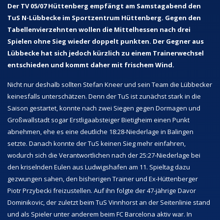
Der TV 05/07 Hüttenberg empfängt am Samstagabend den
TuS N-Lübbecke im Sportzentrum Hüttenberg. Gegen den
Tabellenvierzehnten wollen die Mittelhessen nach drei
Spielen ohne Sieg wieder doppelt punkten. Der Gegner aus
Lübbecke hat sich jedoch kürzlich zu einem Trainerwechsel
entschieden und kommt daher mit frischem Wind.
Nicht nur deshalb sollten Stefan Kneer und sein Team die Lübbecker
keinesfalls unterschätzen. Denn der TuS ist zunächst stark in die
Saison gestartet, konnte nach zwei Siegen gegen Dormagen und
Großwallstadt sogar Erstligaabsteiger Bietigheim einen Punkt
abnehmen, ehe es eine deutliche 18:28-Niederlage in Balingen
setzte. Danach konnte der TuS keinen Sieg mehr einfahren,
wodurch sich die Verantwortlichen nach der 25:27-Niederlage bei
den kriselnden Eulen aus Ludwigshafen am 11. Spieltag dazu
gezwungen sahen, den bisherigen Trainer und Ex-Hüttenberger
Piotr Przybecki freizustellen. Auf ihn folgte der 47-jährige Davor
Dominikovic, der zuletzt beim TuS Vinnhorst an der Seitenlinie stand
und als Spieler unter anderem beim FC Barcelona aktiv war. In