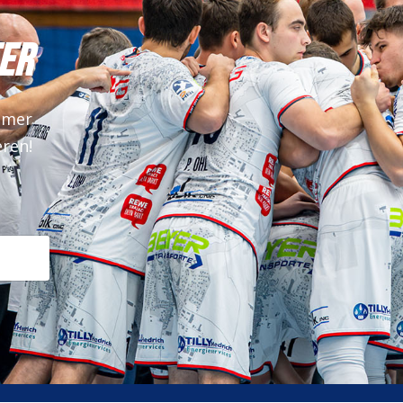
ER
mmer
eren!