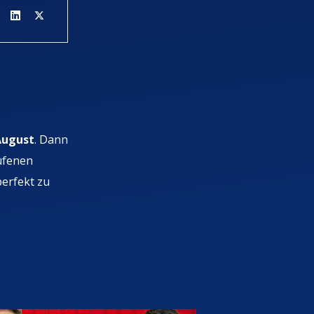
 August
. Dann
ufenen
perfekt zu