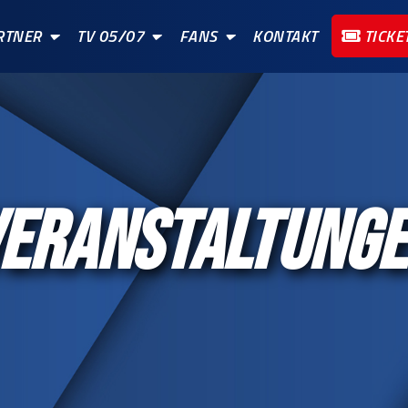
RTNER
TV 05/07
FANS
KONTAKT
TICKE
ERANSTALTUNG