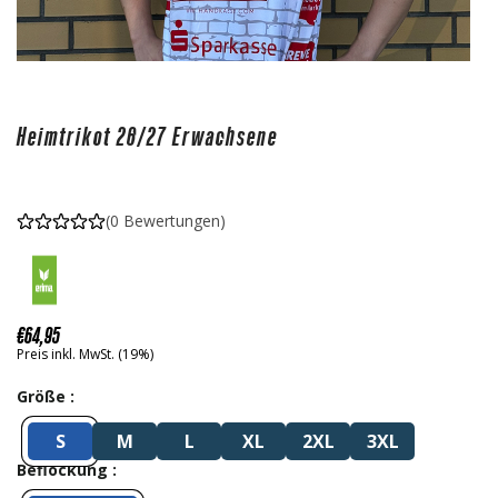
Heimtrikot 26/27 Erwachsene
(0 Bewertungen)
€
64
,95
Preis inkl. MwSt. (19%)
Größe
S
M
L
XL
2XL
3XL
Beflockung