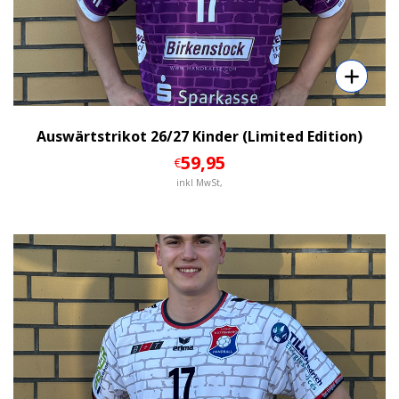
Auswärtstrikot 26/27 Kinder (Limited Edition)
59
,95
€
inkl MwSt,
Details