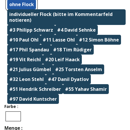
ohne Flock
individueller Flock (bitte im Kommentarfeld
notieren)
#3 Philipp Schwarz
#4 David Sehnke
#10 Paul Ohl
#11 Lasse Ohl
#12 Simon Böhne
#17 Phil Spandau
#18 Tim Rüdiger
#19 Vit Reichl
#20 Leif Haack
#21 Julius Gümbel
#25 Torsten Anselm
#32 Leon Stehl
#47 Danil Dyatlov
#51 Hendrik Schreiber
#55 Yahav Shamir
#97 David Kuntscher
Farbe
Menge