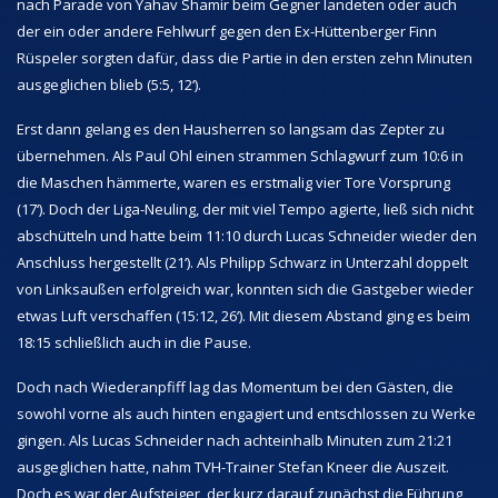
nach Parade von Yahav Shamir beim Gegner landeten oder auch
der ein oder andere Fehlwurf gegen den Ex-Hüttenberger Finn
Rüspeler sorgten dafür, dass die Partie in den ersten zehn Minuten
ausgeglichen blieb (5:5, 12‘).
Erst dann gelang es den Hausherren so langsam das Zepter zu
übernehmen. Als Paul Ohl einen strammen Schlagwurf zum 10:6 in
die Maschen hämmerte, waren es erstmalig vier Tore Vorsprung
(17‘). Doch der Liga-Neuling, der mit viel Tempo agierte, ließ sich nicht
abschütteln und hatte beim 11:10 durch Lucas Schneider wieder den
Anschluss hergestellt (21‘). Als Philipp Schwarz in Unterzahl doppelt
von Linksaußen erfolgreich war, konnten sich die Gastgeber wieder
etwas Luft verschaffen (15:12, 26‘). Mit diesem Abstand ging es beim
18:15 schließlich auch in die Pause.
Doch nach Wiederanpfiff lag das Momentum bei den Gästen, die
sowohl vorne als auch hinten engagiert und entschlossen zu Werke
gingen. Als Lucas Schneider nach achteinhalb Minuten zum 21:21
ausgeglichen hatte, nahm TVH-Trainer Stefan Kneer die Auszeit.
Doch es war der Aufsteiger, der kurz darauf zunächst die Führung