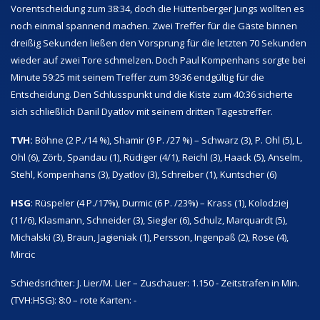
Vorentscheidung zum 38:34, doch die Hüttenberger Jungs wollten es
noch einmal spannend machen. Zwei Treffer für die Gäste binnen
dreißig Sekunden ließen den Vorsprung für die letzten 70 Sekunden
wieder auf zwei Tore schmelzen. Doch Paul Kompenhans sorgte bei
Minute 59:25 mit seinem Treffer zum 39:36 endgültig für die
Entscheidung. Den Schlusspunkt und die Kiste zum 40:36 sicherte
sich schließlich Danil Dyatlov mit seinem dritten Tagestreffer.
TVH:
Böhne (2 P./14 %), Shamir (9 P. /27 %) – Schwarz (3), P. Ohl (5), L.
Ohl (6), Zörb, Spandau (1), Rüdiger (4/1), Reichl (3), Haack (5), Anselm,
Stehl, Kompenhans (3), Dyatlov (3), Schreiber (1), Kuntscher (6)
HSG
: Rüspeler (4 P./17%), Durmic (6 P. /23%) – Krass (1), Kolodziej
(11/6), Klasmann, Schneider (3), Siegler (6), Schulz, Marquardt (5),
Michalski (3), Braun, Jagieniak (1), Persson, Ingenpaß (2), Rose (4),
Mircic
Schiedsrichter: J. Lier/M. Lier – Zuschauer: 1.150 - Zeitstrafen in Min.
(TVH:HSG): 8:0 – rote Karten: -