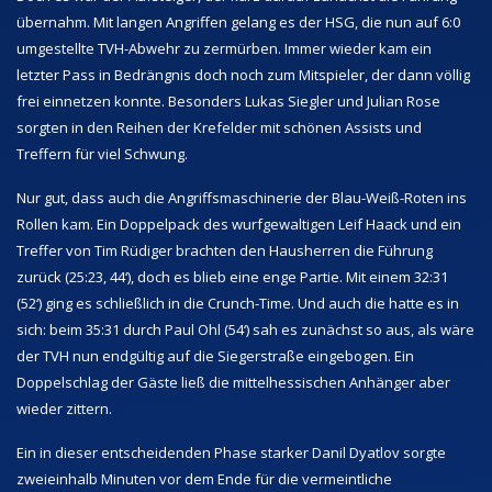
übernahm. Mit langen Angriffen gelang es der HSG, die nun auf 6:0
umgestellte TVH-Abwehr zu zermürben. Immer wieder kam ein
letzter Pass in Bedrängnis doch noch zum Mitspieler, der dann völlig
frei einnetzen konnte. Besonders Lukas Siegler und Julian Rose
sorgten in den Reihen der Krefelder mit schönen Assists und
Treffern für viel Schwung.
Nur gut, dass auch die Angriffsmaschinerie der Blau-Weiß-Roten ins
Rollen kam. Ein Doppelpack des wurfgewaltigen Leif Haack und ein
Treffer von Tim Rüdiger brachten den Hausherren die Führung
zurück (25:23, 44‘), doch es blieb eine enge Partie. Mit einem 32:31
(52‘) ging es schließlich in die Crunch-Time. Und auch die hatte es in
sich: beim 35:31 durch Paul Ohl (54‘) sah es zunächst so aus, als wäre
der TVH nun endgültig auf die Siegerstraße eingebogen. Ein
Doppelschlag der Gäste ließ die mittelhessischen Anhänger aber
wieder zittern.
Ein in dieser entscheidenden Phase starker Danil Dyatlov sorgte
zweieinhalb Minuten vor dem Ende für die vermeintliche