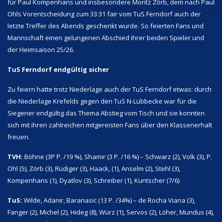
für Paul Kompenhans und insbesondere Moritz Zörb, dem nach Paul
Ohls Vorentscheidung zum 33:31 fair vom TuS Ferndorf auch der
letzte Treffer des Abends geschenkt wurde. So feierten Fans und
Mannschaft einen gelungenen Abschied ihrer beiden Spieler und
der Heimsaison 25/26.
TuS Ferndorf endgültig sicher
Zu feiern hatte trotz Niederlage auch der TuS Ferndorf etwas: durch
die Niederlage Krefelds gegen den TuS N-Lübbecke war für die
Siegener endgültig das Thema Abstieg vom Tisch und sie konnten
sich mit ihren zahlreichen mitgereisten Fans über den Klassenerhalt
freuen.
TVH:
Böhne (3P P. /19 %), Shamir (3 P. /16 %) – Schwarz (2), Volk (3), P.
Ohl (5), Zörb (3), Rüdiger (3), Haack, (1), Anselm (2), Stehl (3),
Kompenhans (1), Dyatlov (3), Schreiber (1), Kuntscher (7/6)
TuS:
Wilde, Adanir, Baranasic (13 P. /34%) – de Rocha Viana (3),
Fanger (2), Michel (2), Hideg (8), Würz (1), Servos (2), Löher, Mundus (4),