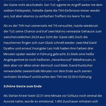
die Gäste nicht abschütteln. Der TuS agierte im Angriff weiter mit dem
siebten Feldspieler, hebelte damit die TVH-Defensive immer wieder
aus, lud aber ebenso zu einfachen Treffern ins leere Tor ein.
Als es der TVH nun seinerseits mit 7:6 versuchte, nutzte wiederum
der TuS seine Chance und traf zwei Mal ins verwaiste Gehäuse zum
zwischenzeitlichen 26:24 aus Sicht der Gäste (46‘). Doch die
Hausherren fingen sich zum Glück schnell wieder: zwei Mal Danil
Dyatlov und erneut Youngster Leo Volk hatten ihre Farben drei
Minuten später wieder in Führung gebracht. Es blieb eine heiße
Angelegenheit im noch heißeren „Hexenkessel“ Mittelhessen, in
dem aber vor allem einer dennoch cool blieb: David Kuntscher
verwandelte zweieinhalb Minuten vor dem Ende auch seinen
sechsten Strafwurf und brachte den TVH mit 32:30 in Führung.
Schöne Geste zum Ende
Als Stefan Kneer beim 32:31 eine Minute vor Schluss noch einmal die
Auszeit nahm, wurde es emotional. 1.450 Zuschauer erhoben sich