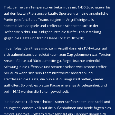
Trotz der heißen Temperaturen bekam das mit 1.450 Zuschauern bis
auf den letzten Platz ausverkaufte Sportzentrum eine ansehnliche
Partie geliefert. Beide Teams zeigten im Angriff einige teils
spektakuläre Anspiele und Treffer und schenkten sich in der
Defensive nichts. Tim Rüdiger nutzte die fünfte Hinausstellung
gegen die Gäste und traf ins leere Tor zum 10:6 (20‘).
In der folgenden Phase machte im Angriff dann ein TVH-Akteur auf
sich aufmerksam, der zuletzt kaum zum Zug gekommen war: Torsten
Anselm führte auf Rückraummitte gut Regie, brachte ordentlich
Schwung in die Offensive und steuerte selbst zwei schöne Treffer
bei, auch wenn sich sein Team nicht weiter absetzen und
stattdessen die Gäste, die nun auf 7:6 umgestellt hatten, wieder
aufholten. So blieb es bis zur Pause eine enge Angelegenheit und
beim 16:15 wurden die Seiten gewechselt.
Für die zweite Halbzeit schickte Trainer Stefan Kneer Leon Stehl und
Youngster Leonard Volk auf die Außenbahnen und beide fügten sich
mit drei und zwei Treffern direkt sehr gut ein. Dennoch ließen sich