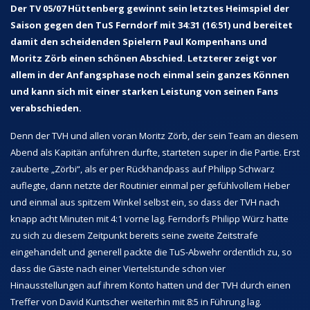
Der TV 05/07 Hüttenberg gewinnt sein letztes Heimspiel der
Saison gegen den TuS Ferndorf mit 34:31 (16:51) und bereitet
damit den scheidenden Spielern Paul Kompenhans und
Moritz Zörb einen schönen Abschied. Letzterer zeigt vor
allem in der Anfangsphase noch einmal sein ganzes Können
und kann sich mit einer starken Leistung von seinen Fans
verabschieden.
Denn der TVH und allen voran Moritz Zörb, der sein Team an diesem
Abend als Kapitän anführen durfte, starteten super in die Partie. Erst
zauberte „Zörbi“, als er per Rückhandpass auf Philipp Schwarz
auflegte, dann netzte der Routinier einmal per gefühlvollem Heber
und einmal aus spitzem Winkel selbst ein, so dass der TVH nach
knapp acht Minuten mit 4:1 vorne lag. Ferndorfs Philipp Würz hatte
zu sich zu diesem Zeitpunkt bereits seine zweite Zeitstrafe
eingehandelt und generell packte die TuS-Abwehr ordentlich zu, so
dass die Gäste nach einer Viertelstunde schon vier
Hinausstellungen auf ihrem Konto hatten und der TVH durch einen
Treffer von David Kuntscher weiterhin mit 8:5 in Führung lag.