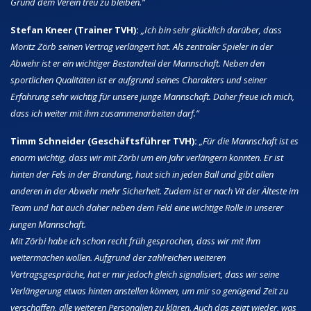
Grund dem Verein treu zu bleiben.“
Stefan Kneer (Trainer TVH):
„Ich bin sehr glücklich darüber, dass
Moritz Zörb seinen Vertrag verlängert hat. Als zentraler Spieler in der
Abwehr ist er ein wichtiger Bestandteil der Mannschaft. Neben den
sportlichen Qualitäten ist er aufgrund seines Charakters und seiner
Erfahrung sehr wichtig für unsere junge Mannschaft. Daher freue ich mich,
dass ich weiter mit ihm zusammenarbeiten darf.“
Timm Schneider (Geschäftsführer TVH):
„Für die Mannschaft ist es
enorm wichtig, dass wir mit Zörbi um ein Jahr verlängern konnten. Er ist
hinten der Fels in der Brandung, haut sich in jeden Ball und gibt allen
anderen in der Abwehr mehr Sicherheit. Zudem ist er nach Vit der Älteste im
Team und hat auch daher neben dem Feld eine wichtige Rolle in unserer
jungen Mannschaft.
Mit Zörbi habe ich schon recht früh gesprochen, dass wir mit ihm
weitermachen wollen. Aufgrund der zahlreichen weiteren
Vertragsgespräche, hat er mir jedoch gleich signalisiert, dass wir seine
Verlängerung etwas hinten anstellen können, um mir so genügend Zeit zu
verschaffen, alle weiteren Personalien zu klären. Auch das zeigt wieder, was