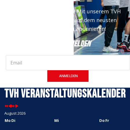
Keine News mehr verpassen! Mit unserem TVH
Newsletter bist du immer auf dem neusten
Stand. Jetzt kostenfrei abonnieren!
JETZT ANMELDEN
ANMELDEN
TVH Veranstaltungskalender
August 2026
Mo
Di
Mi
Do
Fr