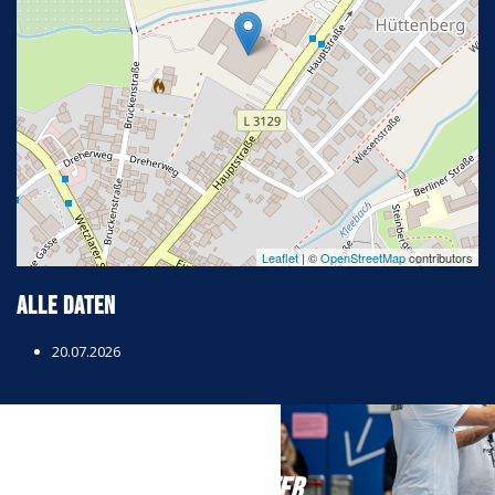
Leaflet
| ©
OpenStreetMap
contributors
Alle Daten
20.07.2026
NEWSLETTER