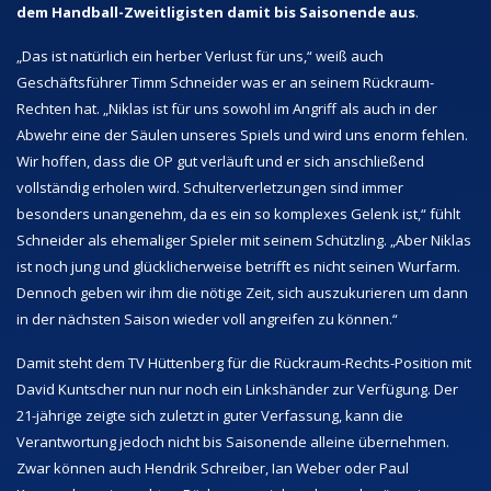
dem Handball-Zweitligisten damit bis Saisonende aus
.
„Das ist natürlich ein herber Verlust für uns,“ weiß auch
Geschäftsführer Timm Schneider was er an seinem Rückraum-
Rechten hat. „Niklas ist für uns sowohl im Angriff als auch in der
Abwehr eine der Säulen unseres Spiels und wird uns enorm fehlen.
Wir hoffen, dass die OP gut verläuft und er sich anschließend
vollständig erholen wird. Schulterverletzungen sind immer
besonders unangenehm, da es ein so komplexes Gelenk ist,“ fühlt
Schneider als ehemaliger Spieler mit seinem Schützling. „Aber Niklas
ist noch jung und glücklicherweise betrifft es nicht seinen Wurfarm.
Dennoch geben wir ihm die nötige Zeit, sich auszukurieren um dann
in der nächsten Saison wieder voll angreifen zu können.“
Damit steht dem TV Hüttenberg für die Rückraum-Rechts-Position mit
David Kuntscher nun nur noch ein Linkshänder zur Verfügung. Der
21-jährige zeigte sich zuletzt in guter Verfassung, kann die
Verantwortung jedoch nicht bis Saisonende alleine übernehmen.
Zwar können auch Hendrik Schreiber, Ian Weber oder Paul