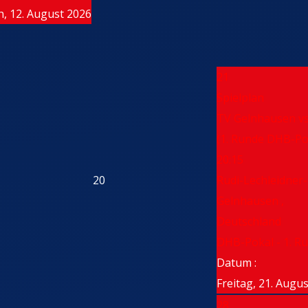
, 12. August 2026
21
Spielplan
TV Gelnhausen v
(1. Runde DHB-Po
20:15
20
Rudi-Lechleidner-
Gelnhausen ,
Deutschland
DHB-Pokal - 1. R
Datum :
Freitag, 21. Augu
28