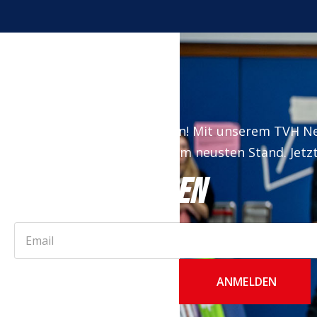
Keine News mehr verpassen! Mit unserem TVH Ne
auf dem neusten Stand. Jetz
JETZT ANMELDEN
ANMELDEN