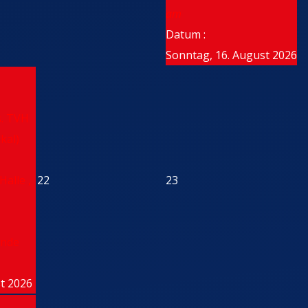
am
Datum :
Sonntag, 16. August 2026
s. TVH
kal)
Halle ,
22
23
unde
st 2026