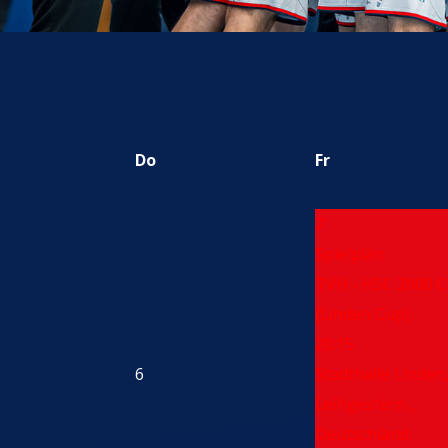
Do
Fr
7
Spielplan
TVH - HSC 2000 
(Linden Cup)
20:15
6
Stadthalle Linden
Leihgestern ,
Deutschland