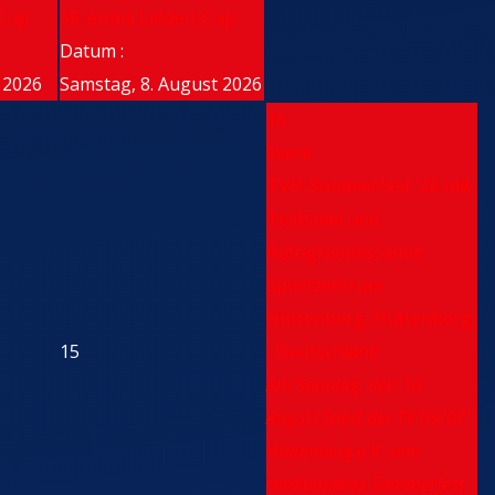
-Cup
35. erima Linden-Cup
Datum :
t 2026
Samstag, 8. August 2026
16
Event
TVH-Sommerfest '26 mit
Testspiel und
Autogrammstunde
Sportzentrum
Hüttenberg, Hüttenberg
15
, Deutschland
Am Sonntag, den 16.
August feiert der TV 05/07
Hüttenberg e.V. sein
traditionelles Sommerfest