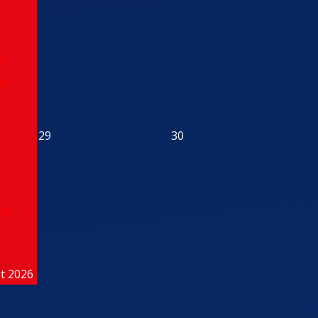
it
er
29
30
ag 1 -
st 2026