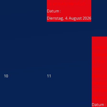
35. erima Linden-Cup
Datum :
Dienstag, 4. August 2026
12
Spielpla
Testspi
vs. TVH
20:00
10
11
Rudi-Lec
Gelnhau
Testspie
Saison 2
Datum :