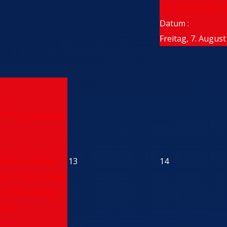
35. erima Linden
Datum :
Freitag, 7. Augus
n
el TV Gelnhausen
hleidner-Halle ,
13
14
sen , Deutschland
l Vorbereitung
6/27