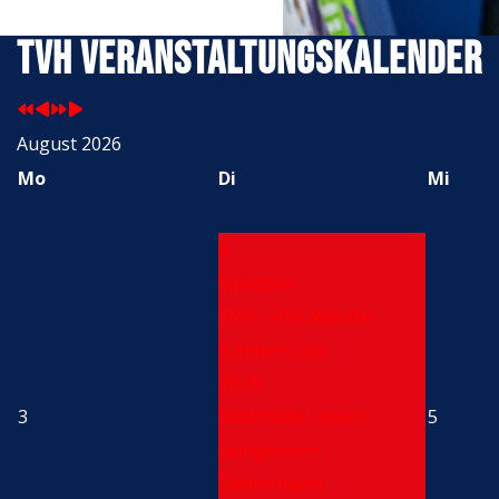
TVH Veranstaltungskalender
August 2026
Mo
Di
Mi
4
Spielplan
TVH - HSG Wetzlar
(Linden Cup)
20:15
3
Stadthalle Linden,
5
Leihgestern ,
Deutschland