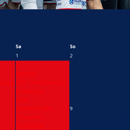
Sa
So
1
2
8
Spielplan
Coburg
TVH - Pfadi Winterthur
(Linden Cup)
17:45
,
Stadthalle Linden,
9
Leihgestern ,
Deutschland