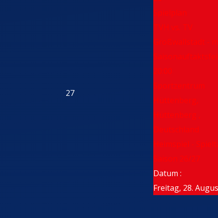
Spielplan
TVH vs. TV
Großwallstadt - m
Saisonauftaktsfei
20:00
Sportzentrum
27
Hüttenberg,
Hüttenberg ,
Deutschland
Heimspiel - Spielt
Saison 26/27
Datum :
Freitag, 28. Augu